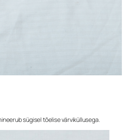
ineerub sügisel tõelise värviküllusega.