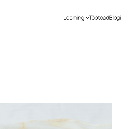
Looming
Töötoad
Blogi