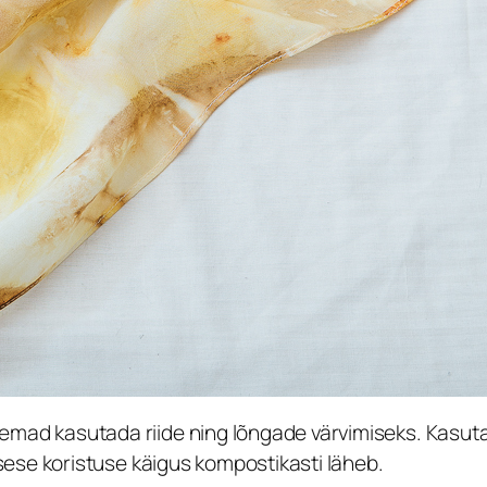
emad kasutada riide ning lõngade värvimiseks. Kasutat
gisese koristuse käigus kompostikasti läheb.