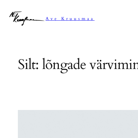
Liigu
sisu
Ave Kruusmaa
juurde
Silt:
lõngade värvimi