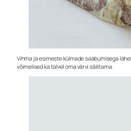
Vihma ja esimeste külmade saabumisega läheb 
võimelised ka talvel oma värvi säilitama.