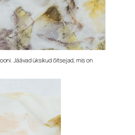
oni. Jäävad üksikud õitsejad, mis on